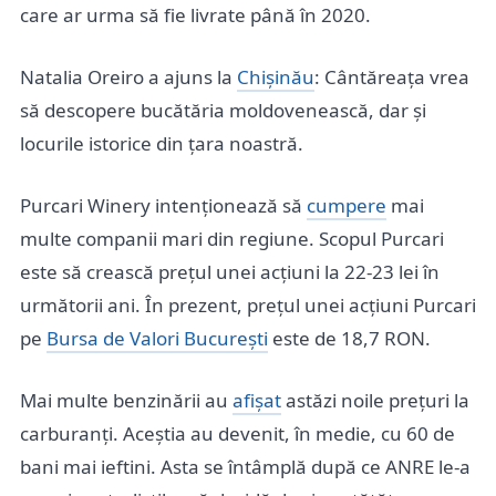
care ar urma să fie livrate până în 2020.
Natalia Oreiro a ajuns la
Chișinău
: Cântăreața vrea
să descopere bucătăria moldovenească, dar și
locurile istorice din țara noastră.
Purcari Winery intenționează să
cumpere
mai
multe companii mari din regiune. Scopul Purcari
este să crească prețul unei acțiuni la 22-23 lei în
următorii ani. În prezent, prețul unei acțiuni Purcari
pe
Bursa de Valori București
este de 18,7 RON.
Mai multe benzinării au
afișat
astăzi noile prețuri la
carburanți. Aceștia au devenit, în medie, cu 60 de
bani mai ieftini. Asta se întâmplă după ce ANRE le-a