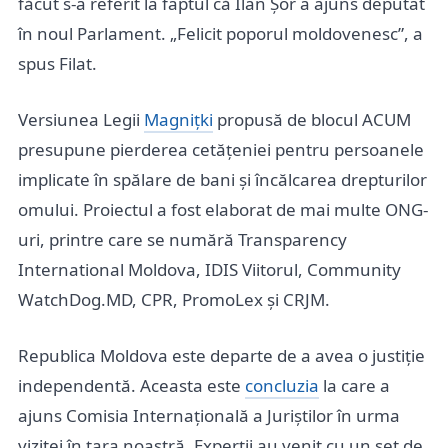
făcut s-a referit la faptul că Ilan Șor a ajuns deputat
în noul Parlament. „Felicit poporul moldovenesc”, a
spus Filat.
Versiunea Legii
Magnițki
propusă de blocul ACUM
presupune pierderea cetățeniei pentru persoanele
implicate în spălare de bani și încălcarea drepturilor
omului. Proiectul a fost elaborat de mai multe ONG-
uri, printre care se numără Transparency
International Moldova, IDIS Viitorul, Community
WatchDog.MD, CPR, PromoLex și CRJM.
Republica Moldova este departe de a avea o justiție
independentă. Aceasta este
concluzia
la care a
ajuns Comisia Internațională a Juriștilor în urma
vizitei în țara noastră. Experții au venit cu un set de