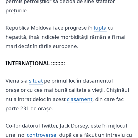
permis petroliștilor să decidă de sine stătător
prețurile.
Republica Moldova face progrese în
lupta
cu
hepatită, însă indicele morbidității rămân a fi mai
mari decât în țările europene.
INTERNAȚIONAL :::::::::
Viena s-a
situat
pe primul loc în clasamentul
orașelor cu cea mai bună calitate a vieții. Chișinăul
nu a intrat deloc în acest
clasament
, din care fac
parte 231 de orașe.
Co-fondatorul Twitter, Jack Dorsey, este în mijlocul
unei noi
controverse
, după ce a făcut un intreviu cu