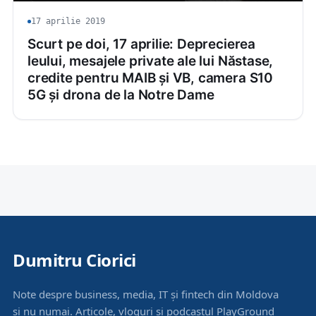
17 aprilie 2019
Scurt pe doi, 17 aprilie: Deprecierea
leului, mesajele private ale lui Năstase,
credite pentru MAIB și VB, camera S10
5G și drona de la Notre Dame
Dumitru Ciorici
Note despre business, media, IT și fintech din Moldova
și nu numai. Articole, vloguri și podcastul PlayGround