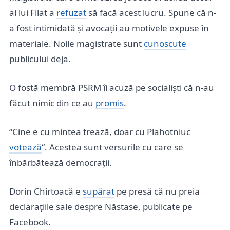
al lui Filat a
refuzat
să facă acest lucru. Spune că n-
a fost intimidată și avocații au motivele expuse în
materiale. Noile magistrate sunt
cunoscute
publicului deja.
O fostă membră PSRM îi acuză pe socialiști că n-au
făcut nimic din ce au
promis
.
“Cine e cu mintea trează, doar cu Plahotniuc
votează
“. Acestea sunt versurile cu care se
înbărbătează democrații.
Dorin Chirtoacă e
supărat
pe presă că nu preia
declarațiile sale despre Năstase, publicate pe
Facebook.