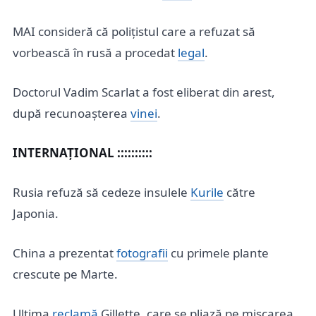
MAI consideră că polițistul care a refuzat să
vorbească în rusă a procedat
legal
.
Doctorul Vadim Scarlat a fost eliberat din arest,
după recunoașterea
vinei
.
INTERNAȚIONAL ::::::::::
Rusia refuză să cedeze insulele
Kurile
către
Japonia.
China a prezentat
fotografii
cu primele plante
crescute pe Marte.
Ultima
reclamă
Gillette, care se pliază pe mișcarea