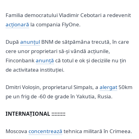
Familia democratului Vladimir Cebotari a redevenit
acționară
la compania FlyOne.
După
anunțul
BNM de sătpămâna trecută, în care
cere unor proprietari să-și vândă acțiunile,
Finconbank
anunță
că totul e ok și deciziile nu țin
de activitatea instituției.
Dmitri Voloșin, proprietarul Simpals, a
alergat
50km
pe un frig de -60 de grade în Yakutia, Rusia.
INTERNAȚIONAL :::::::::
Moscova
concentrează
tehnica militară în Crimeea.