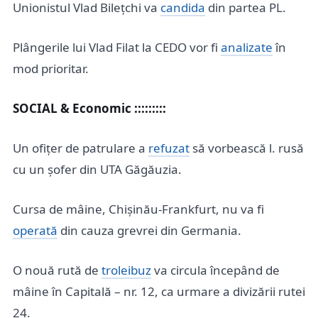
Unionistul Vlad Bilețchi va
candida
din partea PL.
Plângerile lui Vlad Filat la CEDO vor fi
analizate
în
mod prioritar.
SOCIAL & Economic :::::::::
Un ofițer de patrulare a
refuzat
să vorbească l. rusă
cu un șofer din UTA Găgăuzia.
Cursa de mâine, Chișinău-Frankfurt, nu va fi
operată
din cauza grevrei din Germania.
O nouă rută de
troleibuz
va circula începând de
mâine în Capitală – nr. 12, ca urmare a divizării rutei
24.