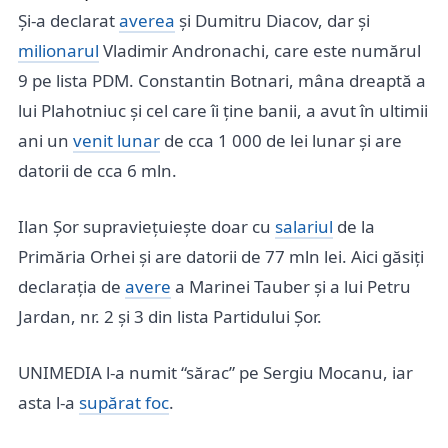
Și-a declarat
averea
și Dumitru Diacov, dar și
milionarul
Vladimir Andronachi, care este numărul
9 pe lista PDM. Constantin Botnari, mâna dreaptă a
lui Plahotniuc și cel care îi ține banii, a avut în ultimii
ani un
venit lunar
de cca 1 000 de lei lunar și are
datorii de cca 6 mln.
Ilan Șor supraviețuiește doar cu
salariul
de la
Primăria Orhei și are datorii de 77 mln lei. Aici găsiți
declarația de
avere
a Marinei Tauber și a lui Petru
Jardan, nr. 2 și 3 din lista Partidului Șor.
UNIMEDIA l-a numit “sărac” pe Sergiu Mocanu, iar
asta l-a
supărat foc
.