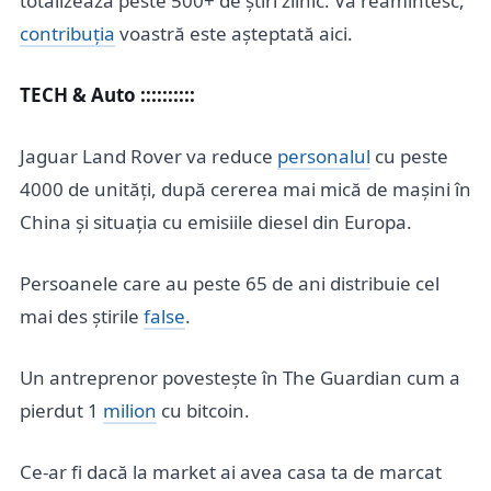
totalizează peste 500+ de știri zilnic. Vă reamintesc,
contribuția
voastră este așteptată aici.
TECH & Auto ::::::::::
Jaguar Land Rover va reduce
personalul
cu peste
4000 de unități, după cererea mai mică de mașini în
China și situația cu emisiile diesel din Europa.
Persoanele care au peste 65 de ani distribuie cel
mai des știrile
false
.
Un antreprenor povestește în The Guardian cum a
pierdut 1
milion
cu bitcoin.
Ce-ar fi dacă la market ai avea casa ta de marcat