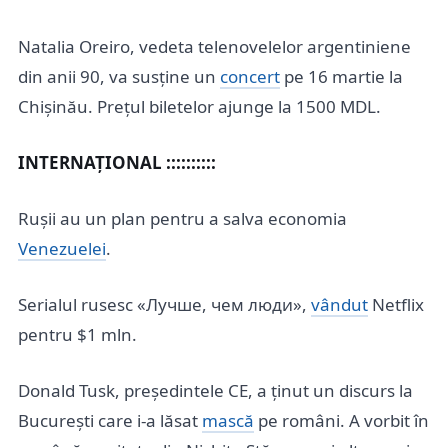
Natalia Oreiro, vedeta telenovelelor argentiniene
din anii 90, va susține un
concert
pe 16 martie la
Chișinău. Prețul biletelor ajunge la 1500 MDL.
INTERNAȚIONAL ::::::::::
Rușii au un plan pentru a salva economia
Venezuelei
.
Serialul rusesc «Лучше, чем люди»,
vândut
Netflix
pentru $1 mln.
Donald Tusk, președintele CE, a ținut un discurs la
București care i-a lăsat
mască
pe români. A vorbit în