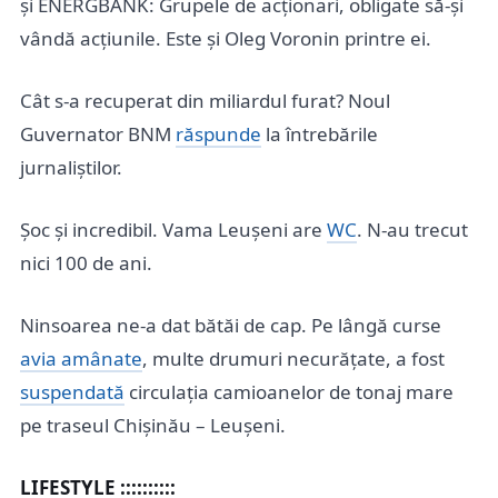
și ENERGBANK: Grupele de acționari, obligate să-și
vândă acțiunile. Este și Oleg Voronin printre ei.
Cât s-a recuperat din miliardul furat? Noul
Guvernator BNM
răspunde
la întrebările
jurnaliștilor.
Șoc și incredibil. Vama Leușeni are
WC
. N-au trecut
nici 100 de ani.
Ninsoarea ne-a dat bătăi de cap. Pe lângă curse
avia amânate
, multe drumuri necurățate, a fost
suspendată
circulația camioanelor de tonaj mare
pe traseul Chișinău – Leușeni.
LIFESTYLE ::::::::::