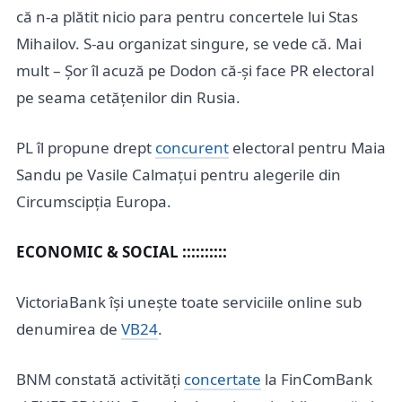
că n-a plătit nicio para pentru concertele lui Stas
Mihailov. S-au organizat singure, se vede că. Mai
mult – Șor îl acuză pe Dodon că-și face PR electoral
pe seama cetățenilor din Rusia.
PL îl propune drept
concurent
electoral pentru Maia
Sandu pe Vasile Calmațui pentru alegerile din
Circumscipția Europa.
ECONOMIC & SOCIAL ::::::::::
VictoriaBank își unește toate serviciile online sub
denumirea de
VB24
.
BNM constată activități
concertate
la FinComBank