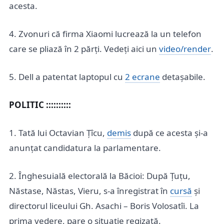
acesta.
4. Zvonuri că firma Xiaomi lucrează la un telefon
care se pliază în 2 părți. Vedeți aici un
video/render
.
5. Dell a patentat laptopul cu
2 ecrane
detașabile.
POLITIC ::::::::::
1. Tată lui Octavian Țîcu,
demis
după ce acesta și-a
anunțat candidatura la parlamentare.
2. Înghesuială electorală la Băcioi: După Țuțu,
Năstase, Năstas, Vieru, s-a înregistrat în
cursă
și
directorul liceului Gh. Asachi – Boris Volosatîi. La
prima vedere, pare o situație regizată.