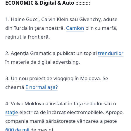
ECONOMIC & Digital & Auto ::::::::::
1. Haine Gucci, Calvin Klein sau Givenchy, aduse
din Turcia în țara noastră.
Camion
plin cu marfă,
reținut la frontieră.
2. Agenția Gramatic a publicat un top al
trendurilor
în materie de digital advertising.
3. Un nou proiect de vlogging în Moldova. Se
cheamă
E normal așa?
4. Volvo Moldova a instalat în fața sediului său o
stație
electrică de încărcat electromobilele. Apropo,
compania mamă sărbătorește vânzarea a peste
600 de mii
de mașini.