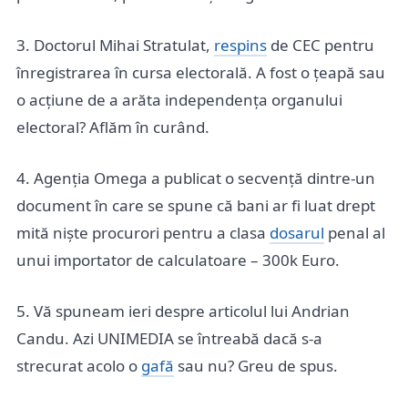
3. Doctorul Mihai Stratulat,
respins
de CEC pentru
înregistrarea în cursa electorală. A fost o țeapă sau
o acțiune de a arăta independența organului
electoral? Aflăm în curând.
4. Agenția Omega a publicat o secvență dintre-un
document în care se spune că bani ar fi luat drept
mită niște procurori pentru a clasa
dosarul
penal al
unui importator de calculatoare – 300k Euro.
5. Vă spuneam ieri despre articolul lui Andrian
Candu. Azi UNIMEDIA se întreabă dacă s-a
strecurat acolo o
gafă
sau nu? Greu de spus.