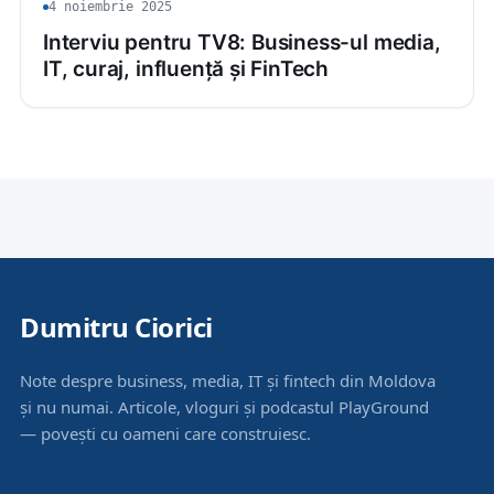
4 noiembrie 2025
Interviu pentru TV8: Business-ul media,
IT, curaj, influență și FinTech
Dumitru Ciorici
Note despre business, media, IT și fintech din Moldova
și nu numai. Articole, vloguri și podcastul PlayGround
— povești cu oameni care construiesc.