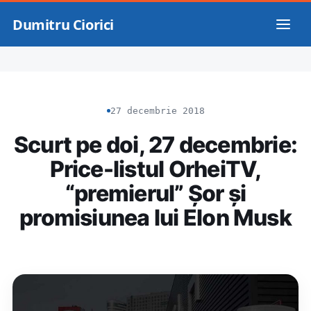
Dumitru Ciorici
27 decembrie 2018
Scurt pe doi, 27 decembrie:
Price-listul OrheiTV,
“premierul” Șor și
promisiunea lui Elon Musk