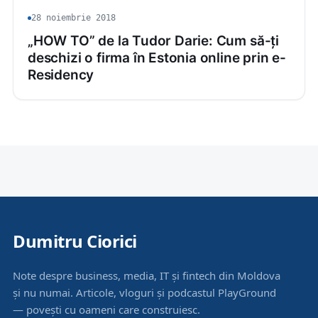
28 noiembrie 2018
„HOW TO” de la Tudor Darie: Cum să-ți
deschizi o firma în Estonia online prin e-
Residency
Dumitru Ciorici
Note despre business, media, IT și fintech din Moldova
și nu numai. Articole, vloguri și podcastul PlayGround
— povești cu oameni care construiesc.