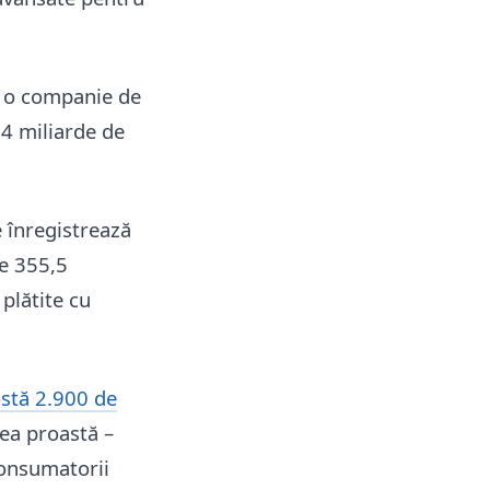
, o companie de
,4 miliarde de
e înregistrează
te 355,5
plătite cu
ostă 2.900 de
ea proastă –
consumatorii