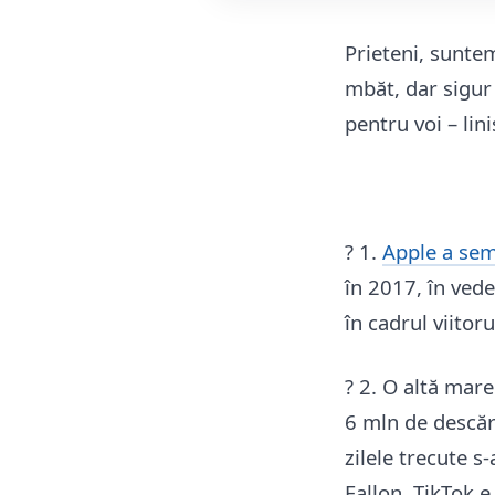
Prieteni, sunte
mbăt, dar sigur 
pentru voi – lin
? 1.
Apple a sem
în 2017, în vede
în cadrul viitor
? 2. O altă mare
6 mln de descărc
zilele trecute 
Fallon. TikTok e