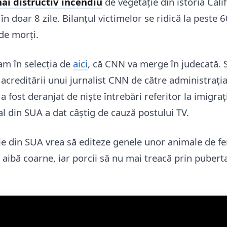
ai distructiv incendiu
de vegetație din istoria Calif
în doar 8 zile. Bilanțul victimelor se ridică la peste
de morți.
am în selecția de
aici
, că CNN va merge în judecată. 
acreditării unui jurnalist CNN de către administraț
a fost deranjat de niște întrebări referitor la imigraț
l din SUA a dat câștig de cauză postului TV.
e din SUA vrea să editeze genele unor animale de f
 aibă coarne, iar porcii să nu mai treacă prin pubert