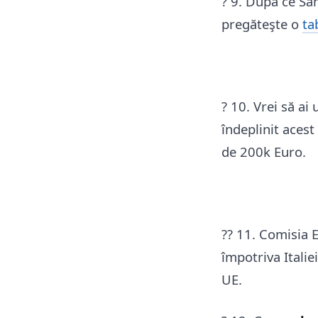
? 9. După ce Sa
pregăteşte o
ta
? 10. Vrei să ai
îndeplinit acest
de 200k Euro.
?? 11. Comisia 
împotriva Italie
UE.