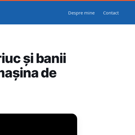
Despre mine
Contact
iuc și banii
 mașina de