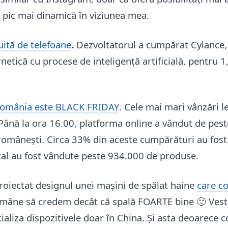
n pic mai dinamică în viziunea mea.
uită de telefoane
.
Dezvoltatorul a cumpărat Cylance
netică cu procese de inteligență artificială, pentru 1
omânia este BLACK FRIDAY
. Cele mai mari vânzări l
Până la ora 16.00, platforma online a vândut de pes
 românești. Circa 33% din aceste cumpărături au fost 
otal au fost vândute peste 934.000 de produse.
proiectat designul unei mașini de spălat haine
care c
mâne să credem decât că spală FOARTE bine 🙂 Vest
ializa dispozitivele doar în China. Și asta deoarece 