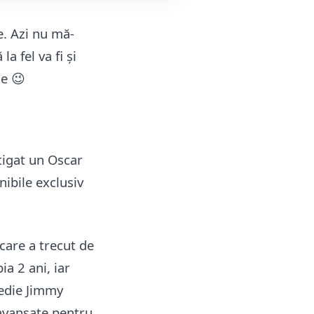
e. Azi nu mă-
a fel va fi și
ne 😉
știgat un Oscar
nibile exclusiv
 care a trecut de
ia 2 ani, iar
medie Jimmy
 avansate pentru