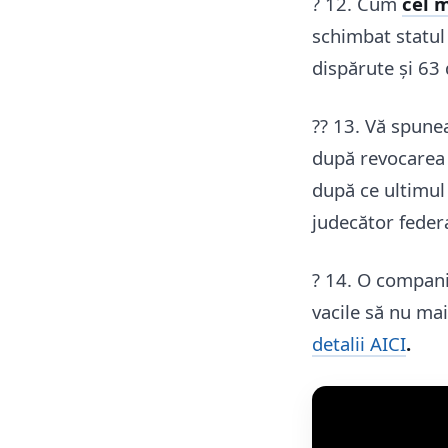
? 12. Cum
cel m
schimbat statul 
dispărute și 63 
?? 13. Vă spune
după revocarea 
după ce ultimul 
judecător federa
? 14. O compani
vacile să nu mai
detalii AICI
.