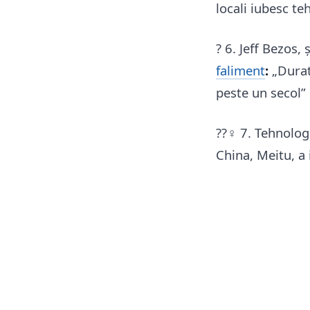
locali iubesc t
? 6. Jeff Bezos,
faliment
:
„Durat
peste un secol”
??‍♀️ 7. Tehnolo
China, Meitu, a