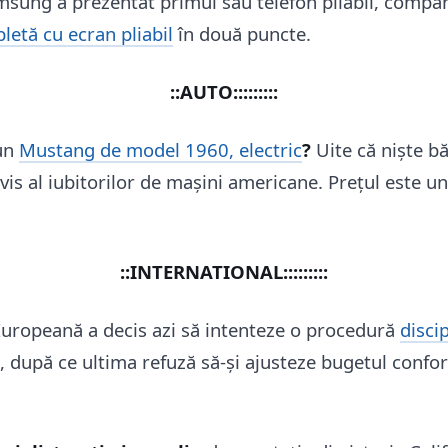
msung a prezentat primul său telefon pliabil, compa
bletă cu ecran pliabil
în două puncte.
::AUTO:::::::::
 un
Mustang de model 1960, electric
?
Uite că niște bă
 vis al iubitorilor de mașini americane. Prețul este un
::INTERNATIONAL:::::::::
Europeană a decis azi să intenteze o procedură
disci
i, după ce ultima refuză să-și ajusteze bugetul confo