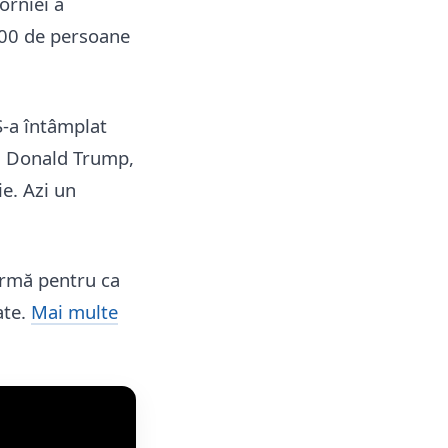
orniei a
 600 de persoane
S-a întâmplat
ia Donald Trump,
ie. Azi un
ermă pentru ca
ate.
Mai multe