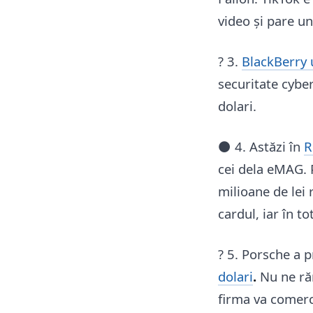
video și pare u
? 3.
BlackBerry 
securitate cyber
dolari.
⚫️ 4. Astăzi în
R
cei dela eMAG. 
milioane de lei
cardul, iar în t
? 5. Porsche a 
dolari
.
Nu ne ră
firma va comerc