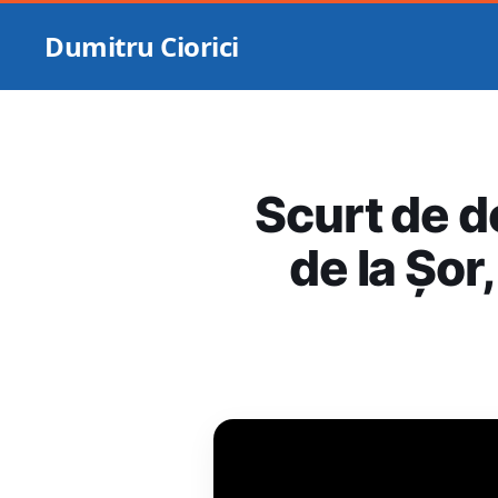
Dumitru Ciorici
Scurt de do
de la Șor