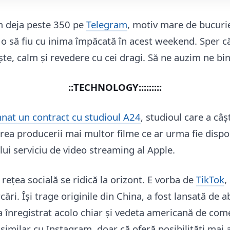
m deja peste 350 pe
Telegram
, motiv mare de bucuri
o să fiu cu inima împăcată în acest weekend. Sper că l
iște, calm și revedere cu cei dragi. Să ne auzim ne bi
::TECHNOLOGY:::::::::
nat un contract cu studioul A24
, studioul care a câ
rea producerii mai multor filme ce ar urma fie dispo
ului serviciu de video streaming al Apple.
 rețea socială se ridică la orizont. E vorba de
TikTok
,
ări. Își trage originile din China, a fost lansată de ab
s-a înregistrat acolo chiar și vedeta americană de co
 similar cu Instagram, doar că oferă posibilități mai