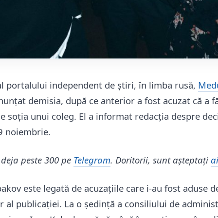
l portalului independent de știri, în limba rusă,
Medu
nunțat demisia, după ce anterior a fost acuzat că a f
e soția unui coleg. El a informat redacția despre dec
 9 noiembrie.
 deja peste 300 pe
Telegram
. Doritorii, sunt așteptați
ai
akov este legată de acuzațiile care i-au fost aduse d
 al publicației. La o ședință a consiliului de adminis