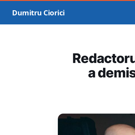
Dumitru Ciorici
Redactorul
a demis