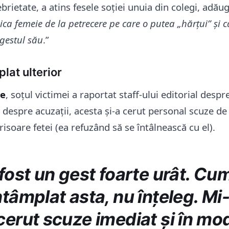
ebrietate, a atins fesele soției unuia din colegi, adău
ica femeie de la petrecere pe care o putea „hărțui” și c
gestul său
.”
lat ulterior
ie
, soțul victimei a raportat staff-ului editorial desp
 despre acuzații, acesta și-a cerut personal scuze de 
crisoare fetei (ea refuzând să se întâlnească cu el).
fost un gest foarte urât. Cu
ntâmplat asta, nu înțeleg. M
cerut scuze imediat și în mo