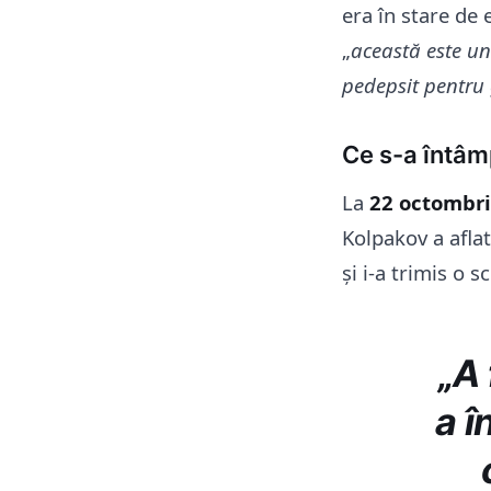
era în stare de 
„
această este un
pedepsit pentru 
Ce s-a întâmp
La
22 octombr
Kolpakov a aflat
și i-a trimis o s
„A 
a î