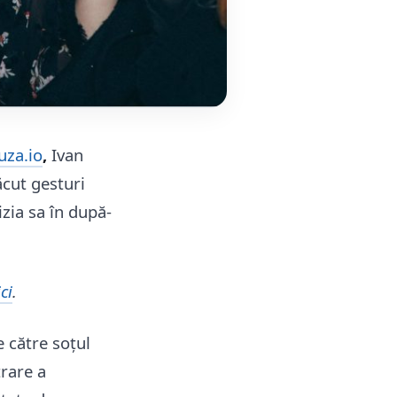
za.io
,
Ivan
ăcut gesturi
izia sa în după-
ci
.
e către soțul
trare a