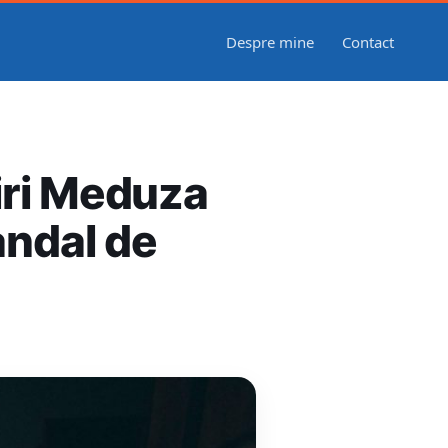
Despre mine
Contact
tiri Meduza
andal de