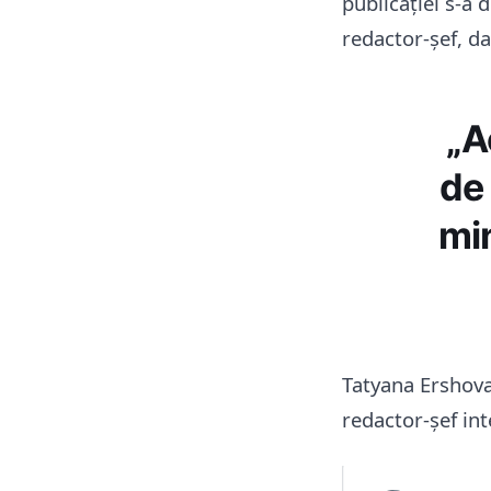
publicației s-a 
redactor-șef, da
„A
de 
min
Tatyana Ershova
redactor-șef int