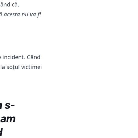
gând că,
ă acesta nu va fi
re incident. Când
la soțul victimei
m s-
i-am
d