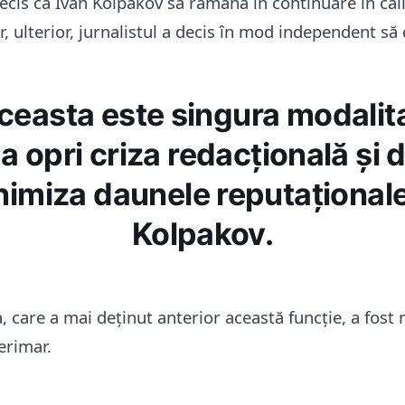
decis ca Ivan Kolpakov să rămână în continuare în cal
r, ulterior, jurnalistul a decis în mod independent s
ceasta este singura modalit
a opri criza redacțională și 
imiza daunele reputaționale”
Kolpakov.
, care a mai deținut anterior această funcție, a fost
erimar.