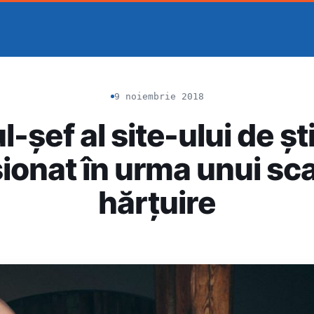
9 noiembrie 2018
-șef al site-ului de ș
ionat în urma unui sc
hărțuire