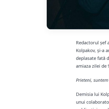
Redactorul șef a
Kolpakov, și-a a
deplasate fată d
amiaza zilei de
Prieteni, suntem
Demisia lui Kolp
unui colaborator