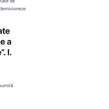
itate de
ă demisioneze.
ate
de a
. I.
 numită