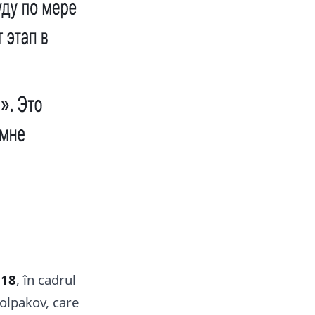
018
, în cadrul
Kolpakov, care