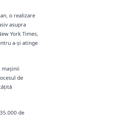
an, o realizare
usiv asupra
 New York Times,
ntru a-și atinge
a mașinii
rocesul de
tățită
 35.000 de