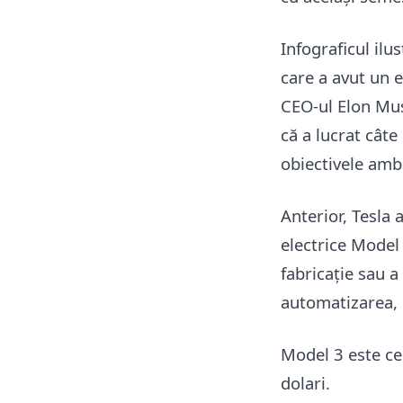
Infograficul ilu
care a avut un 
CEO-ul Elon Mus
că a lucrat cât
obiectivele amb
Anterior, Tesla 
electrice Model 
fabricație sau a
automatizarea, 
Model 3 este ce
dolari.