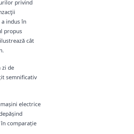
urilor privind
nzacţii
 a indus în
ul propus
ilustrează cât
n.
 zi de
t semnificativ
mașini electrice
 depășind
a în comparație