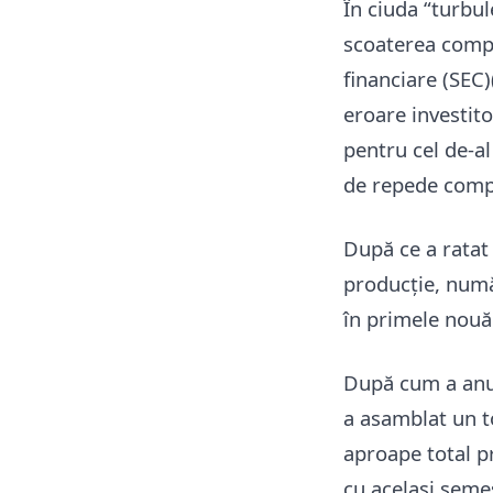
În ciuda “turbul
scoaterea compan
financiare (SEC)(
eroare investito
pentru cel de-al
de repede compa
După ce a ratat 
producție, numă
în primele nouă 
După cum a an
a asamblat un t
aproape total p
cu același seme