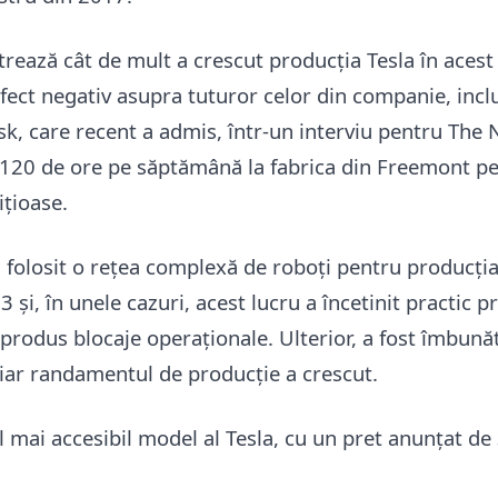
strează cât de mult a crescut producția Tesla în acest 
efect negativ asupra tuturor celor din companie, incl
k, care recent a admis, într-un interviu pentru The
e 120 de ore pe săptămână la fabrica din Freemont pe
ițioase.
a folosit o rețea complexă de roboți pentru producți
3 și, în unele cazuri, acest lucru a încetinit practic p
 produs blocaje operaționale. Ulterior, a fost îmbună
iar randamentul de producție a crescut.
l mai accesibil model al Tesla, cu un pret anunțat de