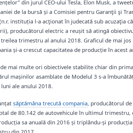
ențelor” din jurul CEO-ului Tesla, Elon Musk, a tweet
iei de la bursă și a Comisiei pentru Garanţii şi Tra
n.r. instituția l-a acţionat în judecată sub acuzaţia că
rii), producătorul electric a reușit să atingă obiectiv
 treilea trimestru al anului 2018. Graficul de mai jos 
nia și-a crescut capacitatea de producție în acest a
de mai multe ori obiectivele stabilite chiar din prima
rul mașinilor asamblate de Modelul 3 s-a îmbunătăți
luni ale anului 2018.
unțat
săptămâna trecută compania
, producătorul de 
otal de 80.142 de autovehicule în ultimul trimestru,
roducția sa anuală din 2016 și triplându-și producți
stru din 2017.