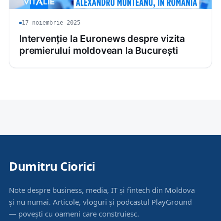
17 noiembrie 2025
Intervenție la Euronews despre vizita
premierului moldovean la București
Dumitru Ciorici
Note despre business, media, IT și fintech din Moldova
și nu numai. Articole, vloguri și podcastul PlayGround
— povești cu oameni care construiesc.