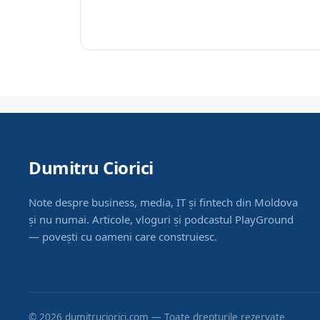
Dumitru Ciorici
Note despre business, media, IT și fintech din Moldova
și nu numai. Articole, vloguri și podcastul PlayGround
— povești cu oameni care construiesc.
© 2026 dumitruciorici.com — Toate drepturile rezervate