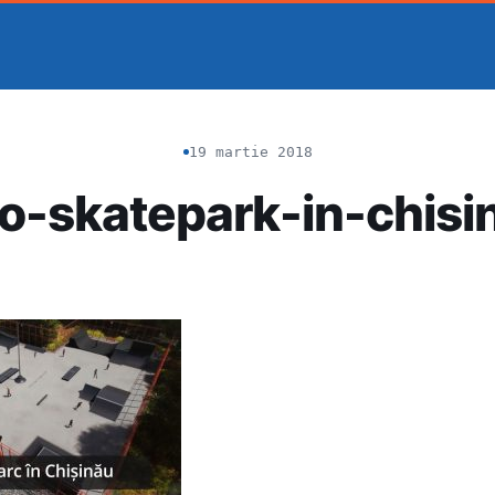
19 martie 2018
to-skatepark-in-chisi