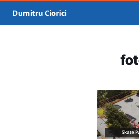
Dumitru Ciorici
fo