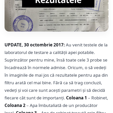
UPDATE, 30 octombrie 2017:
Au venit testele de la
laboratorul de testare a calității apei potabile.
Suprinzător pentru mine, însă toate cele 3 probe se
încadrează în normele admise. Oricum, o să vedeți
în imaginile de mai jos că rezultatele pentru apa din
filtru arată cel mai bine. Fără ca să trag concluzii,
vedeți și voi care sunt acești parametri și să decidă
fiecare cât sunt de importanți.
Coloana 1
– Robinet,
Coloana 2
– Apa îmbutaliată de un producător
local,
Coloana 3
– Apa de robinet trecută prin filtru