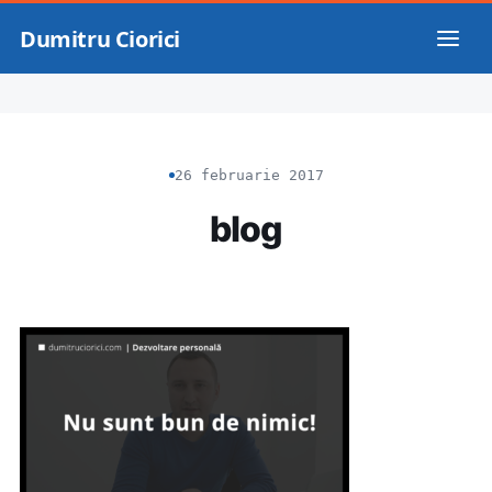
Dumitru Ciorici
26 februarie 2017
blog