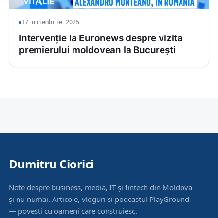
17 noiembrie 2025
Intervenție la Euronews despre vizita
premierului moldovean la București
Dumitru Ciorici
Note despre business, media, IT și fintech din Moldova
și nu numai. Articole, vloguri și podcastul PlayGround
— povești cu oameni care construiesc.