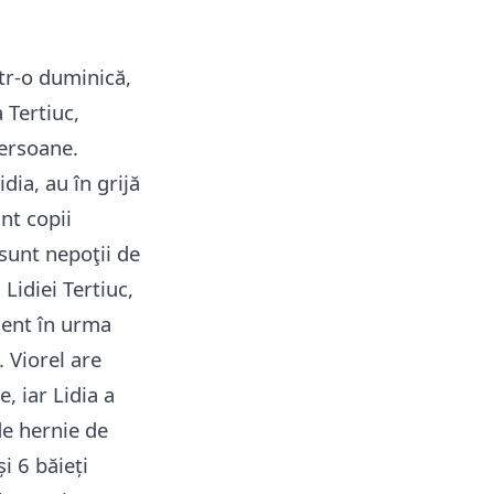
tr-o duminică,
 Tertiuc,
ersoane.
Lidia, au în grijă
nt copii
 sunt nepoţii de
Lidiei Tertiuc,
cent în urma
. Viorel are
e, iar Lidia a
de hernie de
și 6 băieți