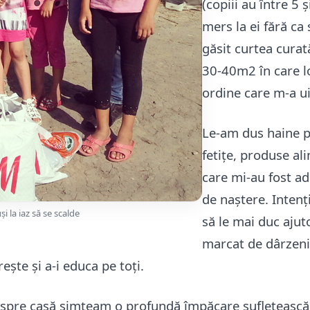
(copiii au între 5 
mers la ei fără ca
găsit curtea curat
30-40m2 în care lo
ordine care m-a u
Le-am dus haine p
fetițe, produse al
care mi-au fost ad
de naștere. Intenț
și la iaz să se scalde
să le mai duc ajut
marcat de dârzenia
ește și a-i educa pe toți.
spre casă simțeam o profundă împăcare sufletească