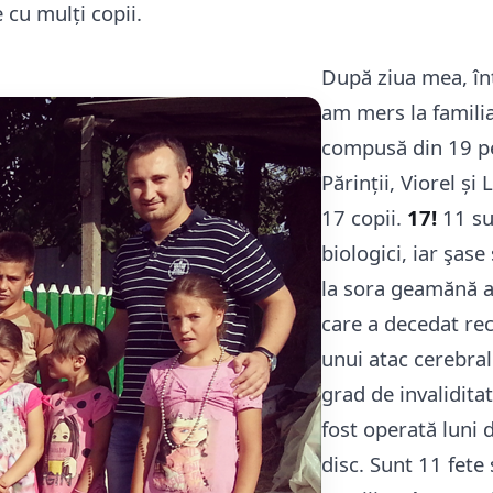
e cu mulți copii.
După ziua mea, în
am mers la familia
compusă din 19 p
Părinții, Viorel și 
17 copii.
17!
11 su
biologici, iar şase
la sora geamănă a 
care a decedat re
unui atac cerebral
grad de invaliditat
fost operată luni 
disc. Sunt 11 fete 