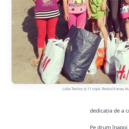
Lidia Tertiuc și 11 copii. Restul 6 erau du
dedicația de a cr
Pe drum înapoi 