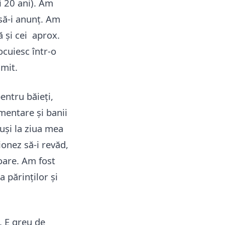
și 20 ani). Am
 să-i anunț. Am
ă și cei aprox.
cuiesc într-o
imit.
entru băieți,
imentare și banii
uși la ziua mea
ionez să-i revăd,
oare. Am fost
 părinților și
. E greu de