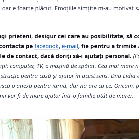
, dar e foarte plăcut. Emoțiile simțite m-au motivat
i prieteni, desigur cei care au posibilitate, să co
 contacta pe
facebook
,
e-mail
, fie pentru a trimite 
le de contact, dacă doriți să-i ajutați personal.
(F
ații: computer, TV, o mașină de spălat. Cea mai mare n
strucție pentru casă și ajutor în acest sens. Dna Lidia 
ască o anexă pentru iarnă, dar nu are cu ce. Oricum, 
ii vor fi de mare ajutor într-o familie atât de mare)
.