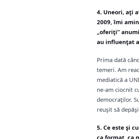
4. Uneori, aţi 
2009, îmi amin
„oferiţi” anum
au influenţat
Prima dată când
temeri. Am reacţ
mediatică a UNIM
ne-am ciocnit cu
democraţilor. Su
reuşit să depă
5. Ce este şi c
ca format, ca 