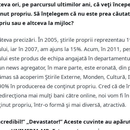
eva ori, pe parcursul ultimilor ani, că veţi înce
nut propriu. Să înţelegem că nu este prea căutat
priu sau e altceva la mijloc?
âteva precizări. În 2005, ştirile proprii reprezentau 
ului, iar în 2007, am ajuns la 15%. Acum, în 2011, p
ului este produs de echipa angajată în departamentul
 un news agregator, în mare parte, este eronată, din
ămas să acoperim Ştirile Externe, Monden, Cultură, I
 90% în producerea de conţinut propriu. Cred că de î
redirecţiona mai mulţi bani către online, noi vom fi î
inut propriu, într-o formă şi mai diversă, atractivă.
ncredibil!” „Devastator!” Aceste cuvinte au apăru