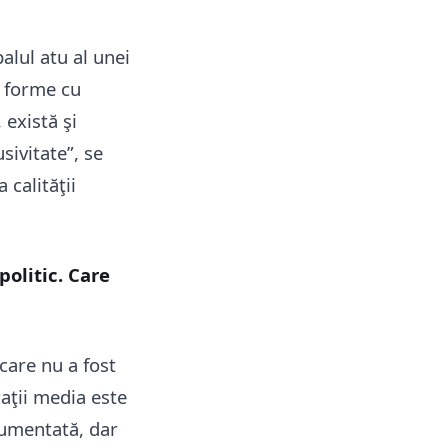
palul atu al unei
e forme cu
 există şi
sivitate”, se
 calităţii
politic. Care
care nu a fost
caţii media este
gumentată, dar