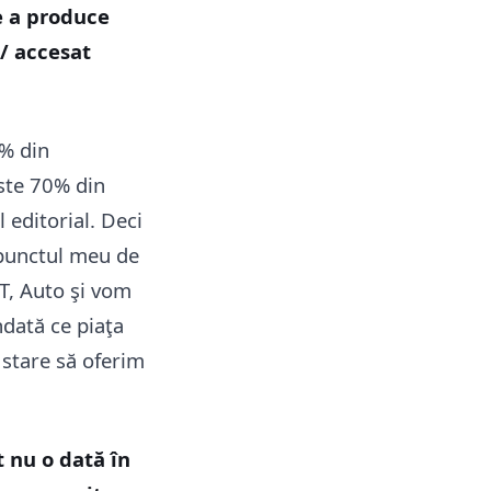
pe a produce
/ accesat
1% din
este 70% din
 editorial. Deci
 punctul meu de
T, Auto şi vom
ndată ce piaţa
n stare să oferim
t nu o dată în