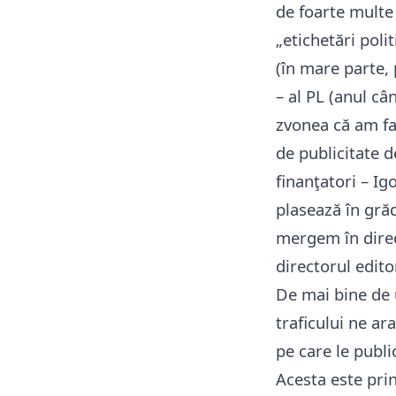
de foarte multe
„etichetări pol
(în mare parte,
– al PL (anul câ
zvonea că am fa
de publicitate d
finanţatori – Ig
plasează în grăd
mergem în direc
directorul edito
De mai bine de u
traficului ne ar
pe care le publi
Acesta este prin