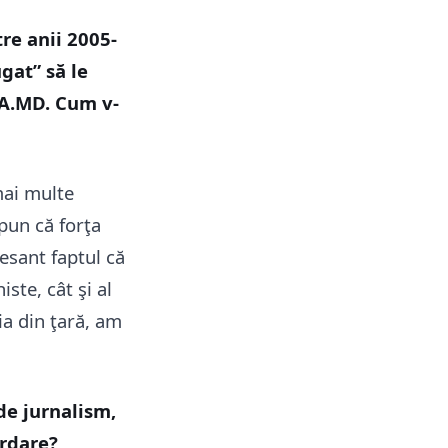
tre anii 2005-
gat” să le
IA.MD. Cum v-
mai multe
pun că forţa
esant faptul că
ste, cât şi al
ia din ţară, am
de jurnalism,
ordare?