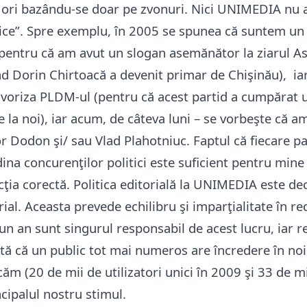
 ori bazându-se doar pe zvonuri. Nici UNIMEDIA nu 
itice”. Spre exemplu, în 2005 se spunea că suntem un
 pentru că am avut un slogan asemănător la ziarul As
nd Dorin Chirtoacă a devenit primar de Chişinău), ia
voriza PLDM-ul (pentru că acest partid a cumpărat
e la noi), iar acum, de câteva luni – se vorbeşte că a
or Dodon şi/ sau Vlad Plahotniuc. Faptul că fiecare pa
ina concurenţilor politici este suficient pentru mine 
ţia corectă. Politica editorială la UNIMEDIA este de
rial. Aceasta prevede echilibru şi imparţialitate în red
n an sunt singurul responsabil de acest lucru, iar r
ată că un public tot mai numeros are încredere în noi,
căm (20 de mii de utilizatori unici în 2009 şi 33 de mi
cipalul nostru stimul.