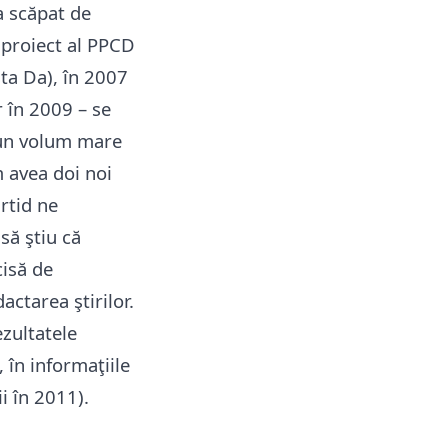
a scăpat de
 proiect al PPCD
ta Da), în 2007
r în 2009 – se
 un volum mare
m avea doi noi
rtid ne
să ştiu că
cisă de
actarea ştirilor.
ezultatele
 în informaţiile
i în 2011).