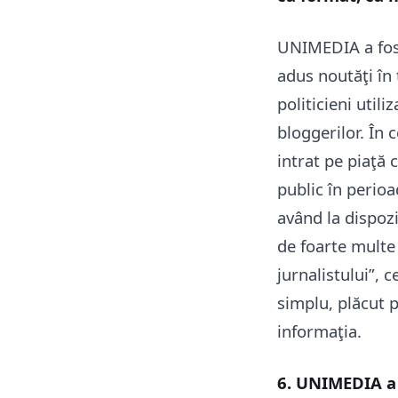
UNIMEDIA a fost
adus noutăţi în 
politicieni util
bloggerilor. În 
intrat pe piaţă 
public în perioa
având la dispoz
de foarte multe
jurnalistului”, c
simplu, plăcut p
informaţia.
6. UNIMEDIA a 