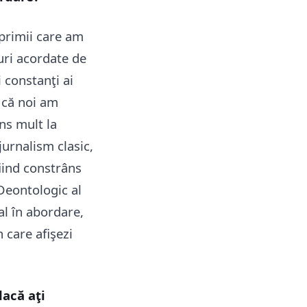
primii care am
uri acordate de
i constanţi ai
n că noi am
ins mult la
jurnalism clasic,
iind constrâns
Deontologic al
nal în abordare,
 care afişezi
dacă aţi