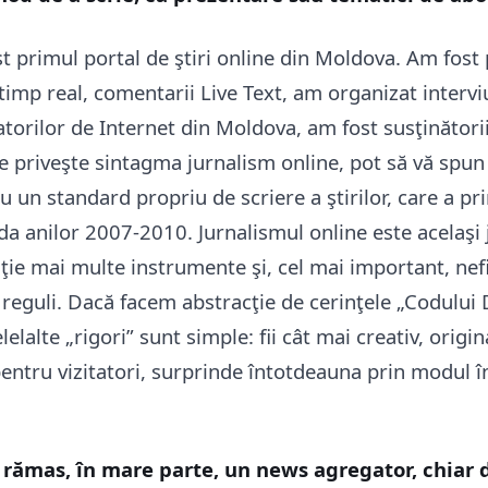
 primul portal de ştiri online din Moldova. Am fost 
timp real, comentarii Live Text, am organizat intervi
izatorilor de Internet din Moldova, am fost susţinători
ce priveşte sintagma jurnalism online, pot să vă spu
cu un standard propriu de scriere a ştirilor, care a pr
da anilor 2007-2010. Jurnalismul online este acelaşi 
iţie mai multe instrumente şi, cel mai important, nef
 reguli. Dacă facem abstracţie de cerinţele „Codului 
elelalte „rigori” sunt simple: fii cât mai creativ, origi
entru vizitatori, surprinde întotdeauna prin modul în
rămas, în mare parte, un news agregator, chiar 