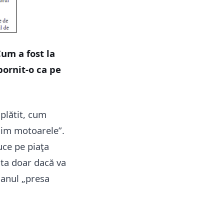
Cum a fost la
pornit-o ca pe
splătit, cum
lzim motoarele”.
uce pe piaţa
sta doar dacă va
ganul „presa