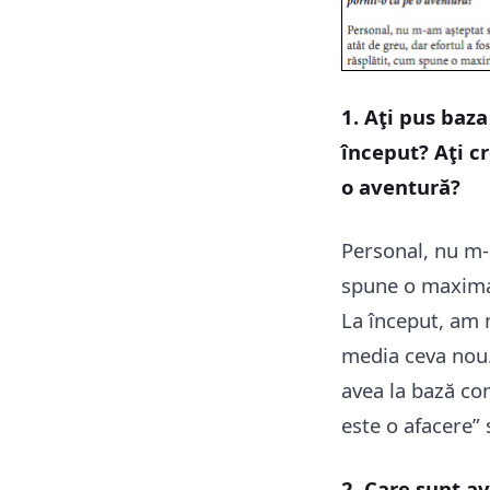
1. Aţi pus baza
început? Aţi cr
o aventură?
Personal, nu m-a
spune o maxima 
La început, am 
media ceva nou.
avea la bază co
este o afacere” 
2. Care sunt av