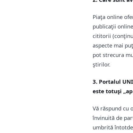
Piaţa online ofer
publicaţii onlin
cititorii (conţin
aspecte mai puţi
pot strecura mul
ştirilor.
3. Portalul UNI
este totuşi „a
Vă răspund cu o
învinuită de par
umbrită întotde