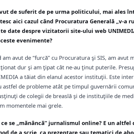
avut de suferit de pe urma politicului, mai ales în
tesc aici cazul când Procuratura Generală „v-a ru
ite date despre vizitatorii site-ului web UNIMED
 aceste evenimente?
 am avut de “furcă” cu Procuratura şi SIS, am avut 
ionat dur şi am ţipat cât ne-au ţinut puterile. Presu
EDIA a tăiat din elanul acestor instituţii. Este inter
 astfel de probleme atât pe timpul guvernării comuni
sţinuţi de colegii de breaslă şi de instituţiile de med
şim momentele mai grele.
u ce se „mănâncă” jurnalismul online? E un altfel 
mod de a scrie, ca prezentare sau tematici de ab