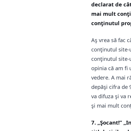
declarat de cât
mai mult conţi
conţinutul pro
Aş vrea să fac c
conţinutul site-
conţinutul site-
opinia că am fi
vedere. A mai r
depăşi cifra de
va difuza şi va 
şi mai mult conţ
7. „Şocant!” „I