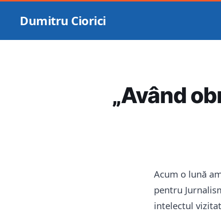
Dumitru Ciorici
„Având obr
Acum o lună am
pentru Jurnalis
intelectul vizita