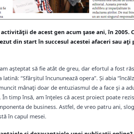
 activităţii de acest gen acum şase ani, în 2005. 
ezut din start în succesul acestei afaceri sau aţi 
m aşteptat să fie atât de greu, dar efortul a fost ră
latină: “Sfârşitul încununează opera”. Și abia “încă
muncit mânaţi doar de entuziasmul de a face şi a ad
 În timp însă, am înţeles că acest proiect poate rezi
mponenta de business. Astfel, de vreo patru ani, slo
stă în capul mesei.
antajele şi dezavantajele unei publicaţii online?