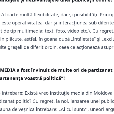
ă foarte multă flexibilitate, dar şi posibilităţi. Princi
e este operativitatea, dar şi interacţiunea sub diferit
ut de tip multimedia: text, foto, video etc.). Cu regret,
n plăcute, astfel, în goana după „întâietate” şi „exclu
te greşeli de diferit ordin, ceea ce acţionează asupra
MEDIA a fost învinuit de multe ori de partizanat 
partenenţa voastră politică”?
 întrebare: Există vreo instituţie media din Moldova 
tizanat politic? Cu regret, la noi, lansarea unei publi
auna de veşnica întrebare: „Ai cui sunt?”, uneori ar