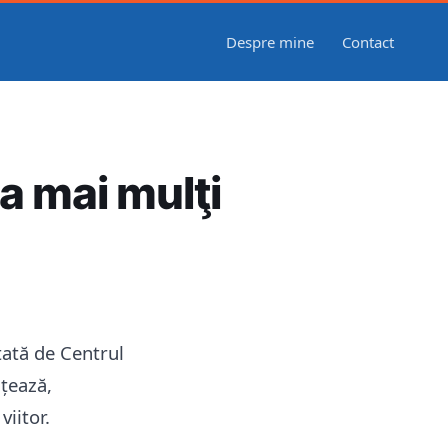
Despre mine
Contact
a mai mulţi
itată de Centrul
țează,
viitor.