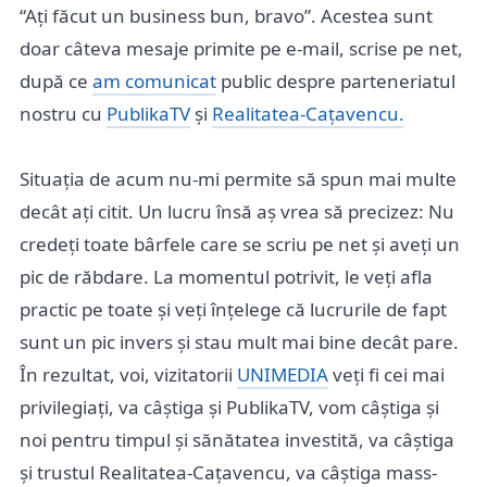
“Ați făcut un business bun, bravo”. Acestea sunt
doar câteva mesaje primite pe e-mail, scrise pe net,
după ce
am comunicat
public despre parteneriatul
nostru cu
PublikaTV
și
Realitatea-Cațavencu.
Situația de acum nu-mi permite să spun mai multe
decât ați citit. Un lucru însă aș vrea să precizez: Nu
credeți toate bârfele care se scriu pe net și aveți un
pic de răbdare. La momentul potrivit, le veți afla
practic pe toate și veți înțelege că lucrurile de fapt
sunt un pic invers și stau mult mai bine decât pare.
În rezultat, voi, vizitatorii
UNIMEDIA
veți fi cei mai
privilegiați, va câștiga și PublikaTV, vom câștiga și
noi pentru timpul și sănătatea investită, va câștiga
și trustul Realitatea-Cațavencu, va câștiga mass-