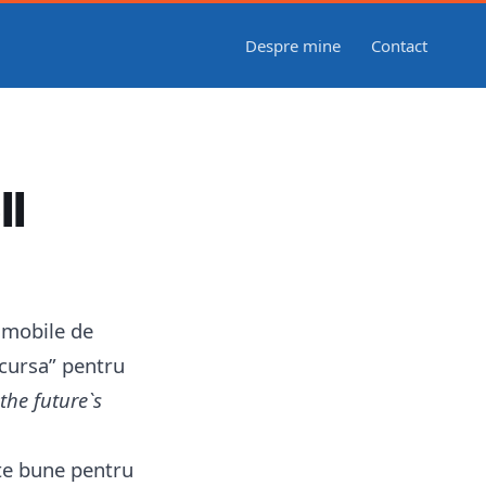
Despre mine
Contact
ll
i mobile de
 cursa” pentru
the future`s
te bune pentru