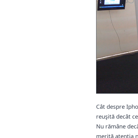
Cât despre Ipho
reuşită decât c
Nu rămâne decâ
merită atenţia 