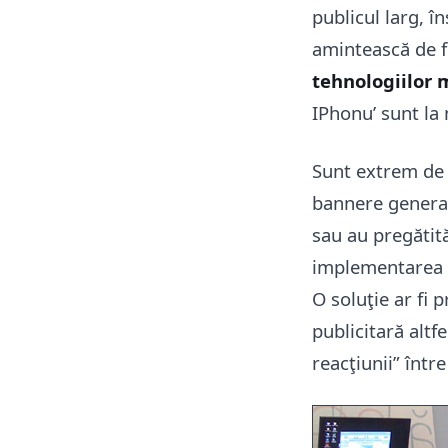
publicul larg, î
amintească de f
tehnologiilor
IPhonu’ sunt la 
Sunt extrem de i
bannere generali
sau au pregătită
implementarea 
O soluţie ar fi 
publicitară altf
reacţiunii” într