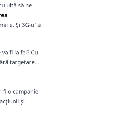
nu uită să ne
rea
ai e. Şi 3G-u` şi
a fi la fel? Cu
 fără targetare…
n
ar fi o campanie
acţiunii şi