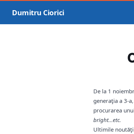
Dumitru Ciorici
O
De la 1 noiembri
generaţia a 3-a,
procurarea unui
bright…etc.
Ultimile noutăţ