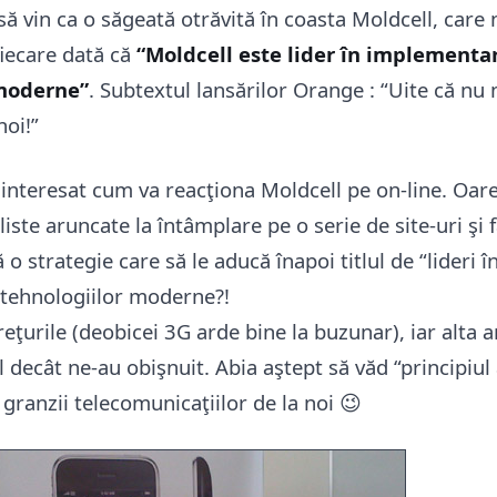
nsă vin ca o săgeată otrăvită în coasta Moldcell, care 
iecare dată că
“Moldcell este lider în implementa
 moderne”
. Subtextul lansărilor Orange : “Uite că nu m
noi!”
nteresat cum va reacţiona Moldcell pe on-line. Oare v
ste aruncate la întâmplare pe o serie de site-uri şi
 o strategie care să le aducă înapoi titlul de “lideri î
tehnologiilor moderne?!
preţurile (deobicei 3G arde bine la buzunar), iar alta 
el decât ne-au obişnuit. Abia aştept să văd “principiul 
e granzii telecomunicaţiilor de la noi 😉