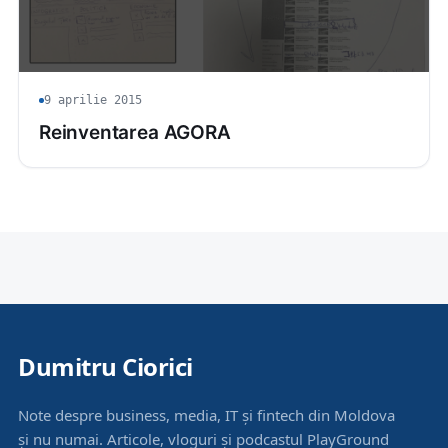
9 aprilie 2015
Reinventarea AGORA
Dumitru Ciorici
Note despre business, media, IT și fintech din Moldova
și nu numai. Articole, vloguri și podcastul PlayGround