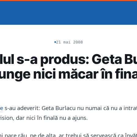
21 mai 2008
ilul s-a produs: Geta B
unge nici măcar în fin
le
s-au adeverit: Geta Burlacu nu numai că nu a intrat
vision, dar nici în finală nu a ajuns.
i pare rău, pe de alta, ar trebui să servească ca învă