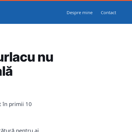
Despre mine
Contact
urlacu nu
ală
 în primii 10
ţătură pentru ai