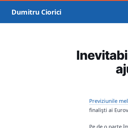
Dumitru Ciorici
Inevitab
aj
Previziunile me
finalişti ai Euro
Pe de o parte îm