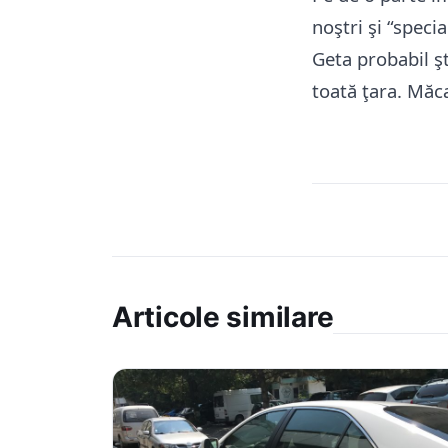
noştri şi “speci
Geta probabil şt
toată ţara. Măca
Articole similare