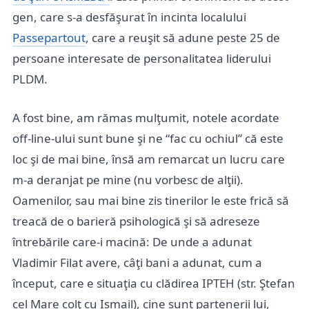
gen, care s-a desfăşurat în incinta localului
Passepartout
, care a reuşit să adune peste 25 de
persoane interesate de personalitatea liderului
PLDM.
A fost bine, am rămas mulţumit, notele acordate
off-line-ului sunt bune şi ne “fac cu ochiul” că este
loc şi de mai bine, însă am remarcat un lucru care
m-a deranjat pe mine (nu vorbesc de alţii).
Oamenilor, sau mai bine zis tinerilor le este frică să
treacă de o barieră psihologică şi să adreseze
întrebările care-i macină: De unde a adunat
Vladimir Filat avere, câţi bani a adunat, cum a
început, care e situaţia cu clădirea IPTEH (str. Ştefan
cel Mare colţ cu Ismail), cine sunt partenerii lui,