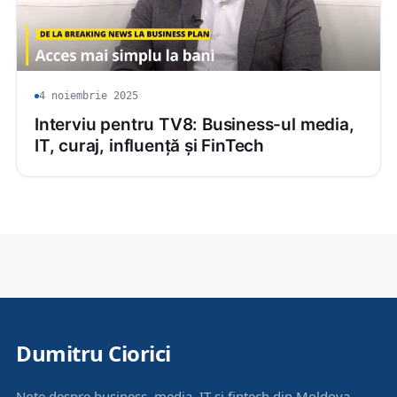
4 noiembrie 2025
Interviu pentru TV8: Business-ul media,
IT, curaj, influență și FinTech
Dumitru Ciorici
Note despre business, media, IT și fintech din Moldova